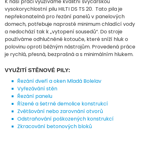
K naší práci využíváme kvalitní švýcarskou
vysokorychlostní pilu HILTI DS TS 20. Tato pila je
nepřekonatelná pro řezání panelů v panelových
domech, potřebuje naprosté minimum chladící vody
a nedochází tak k „vytopení sousedů“. Do stroje
používáme odhlučněné kotouče, které sníží hluk o
polovinu oproti běžným nástrojům. Provedená práce
je rychlá, přesná, bezprašná a s minimálním hlukem.
VYUŽITÍ STĚNOVÉ PILY:
Řezání dveří a oken Mladá Bolelav
Vyřezávání stěn
Řezání panelu
Řízené a šetrné demolice konstrukcí
Zvětšování nebo zarovnání otvorů
Odstraňování poškozených konstrukcí
Zkracování betonových bloků